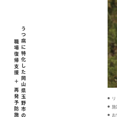
うつ病に特化した岡山県玉野市の
職場復帰支援 ＋ 再発予防施設
リ
施
お