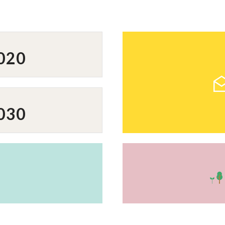
020
030