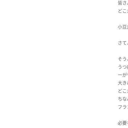
皆さ
どこ
小豆
さて
そう
うつ
ーが
大き
どこ
ちな
フラ
必要