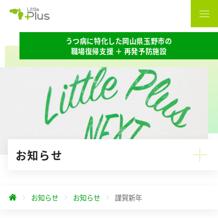
うつ病に特化した岡山県玉野市の
職場復帰支援 ＋ 再発予防施設
お知らせ
お知らせ
お知らせ
謹賀新年