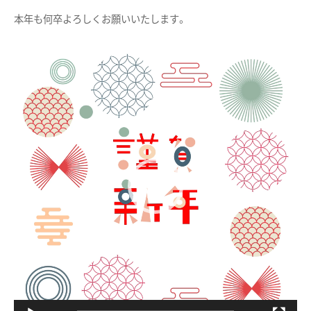
本年も何卒よろしくお願いいたします。
動
画
プ
レ
ー
ヤ
ー