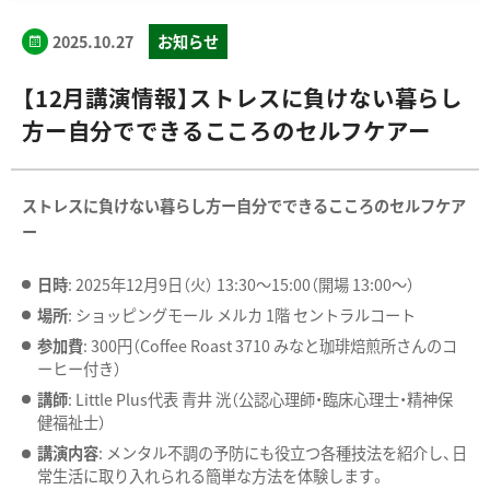
2025.10.27
お知らせ
【12月講演情報】ストレスに負けない暮らし
方ー自分でできるこころのセルフケアー
ストレスに負けない暮らし方ー自分でできるこころのセルフケア
ー
日時
: 2025年12月9日（火） 13:30〜15:00（開場 13:00〜）
場所
: ショッピングモール メルカ 1階 セントラルコート
参加費
: 300円（Coffee Roast 3710 みなと珈琲焙煎所さんのコ
ーヒー付き）
講師
: Little Plus代表 青井 洸（公認心理師・臨床心理士・精神保
健福祉士）
講演内容
: メンタル不調の予防にも役立つ各種技法を紹介し、日
常生活に取り入れられる簡単な方法を体験します。