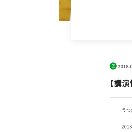
2018.
【講
うつ病
20