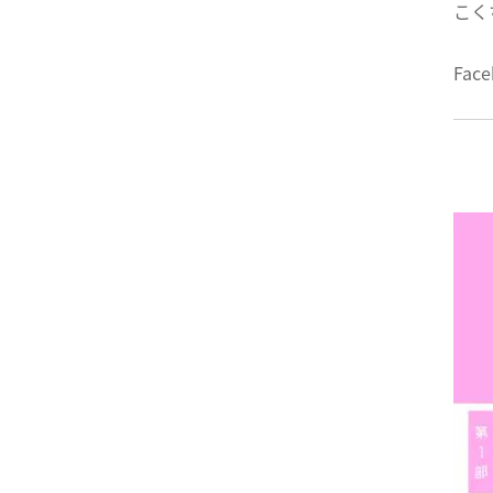
こく
Face