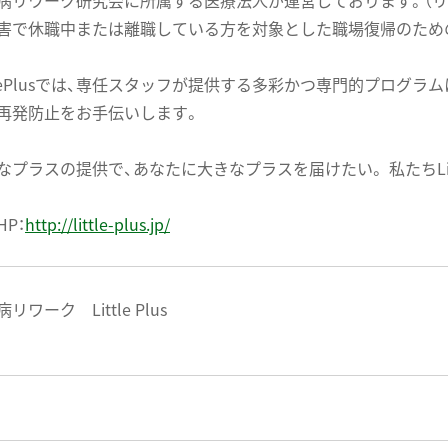
病リワーク研究会に所属する医療法人が運営しております。（
害で休職中または離職している方を対象とした職場復帰のため
ttlePlusでは、専任スタッフが提供する多彩かつ専門的プログ
再発防止をお手伝いします。
なプラスの提供で、あなたに大きなプラスを届けたい。 私たちLitt
HP：
http://little-plus.jp/
リワーク Little Plus