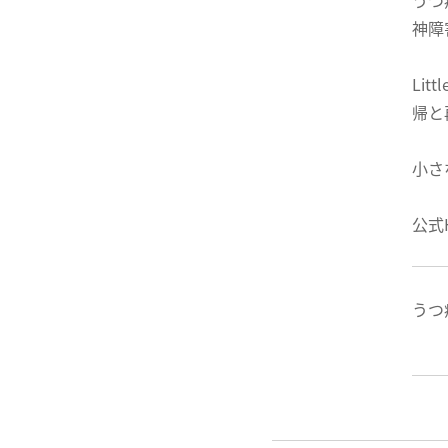
うつ
神障
Li
帰と
小さ
公式
うつ病