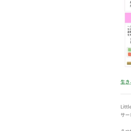
生き
Li
サー