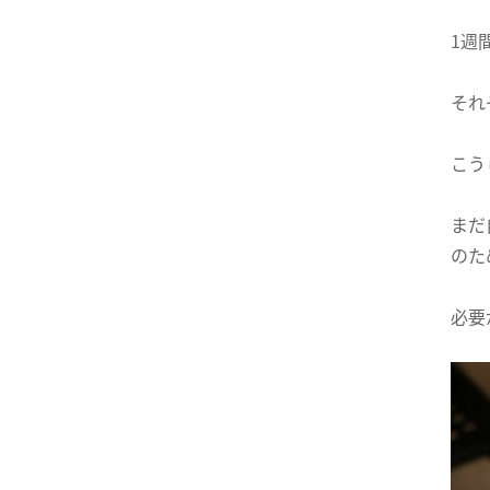
1週
それ
こう
まだ
のた
必要