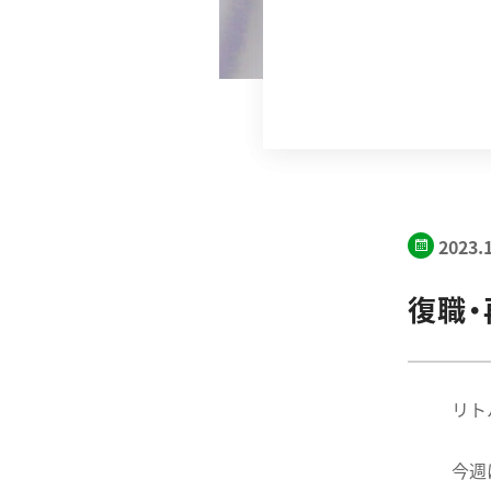
2023.
復職
リト
今週