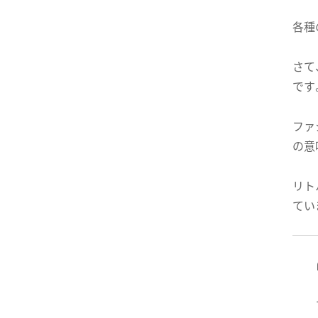
各種
さて
です
ファ
の意
リト
てい