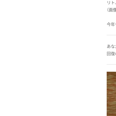
リト
（画
今年
あな
回復