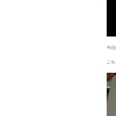
今日
こち