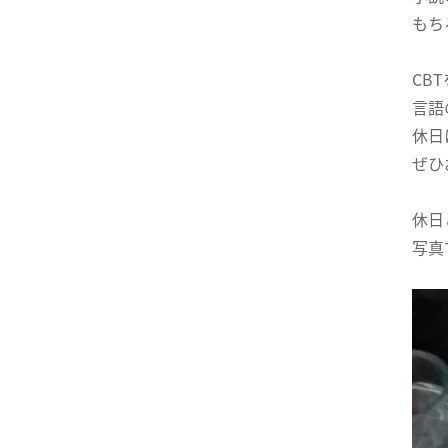
もち
CB
言語
休日
ぜひ
休日
写真