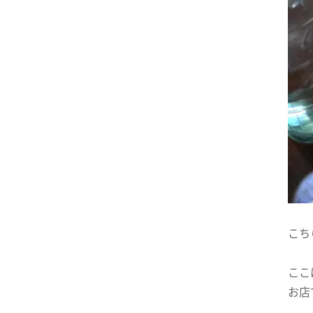
こち
ここ
お店